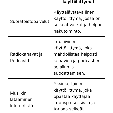
käyttöliittymät
Käyttäjäystävällinen
käyttöliittymä, jossa on
Suoratoistopalvelut
selkeät valikot ja helppo
hakutoiminto.
Intuitiivinen
käyttöliittymä, joka
Radiokanavat ja
mahdollistaa helposti
Podcastit
kanavien ja podcastien
selailun ja
suodattamisen.
Yksinkertainen
käyttöliittymä, joka
Musiikin
opastaa käyttäjää
lataaminen
latausprosessissa ja
Internetistä
tarjoaa selkeät