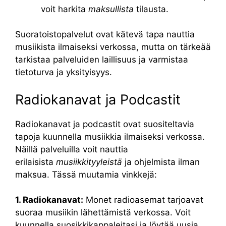
voit harkita
maksullista
tilausta.
Suoratoistopalvelut ovat kätevä tapa nauttia
musiikista ilmaiseksi verkossa, mutta on tärkeää
tarkistaa palveluiden laillisuus ja varmistaa
tietoturva ja yksityisyys.
Radiokanavat ja Podcastit
Radiokanavat ja podcastit ovat suositeltavia
tapoja kuunnella musiikkia ilmaiseksi verkossa.
Näillä palveluilla voit nauttia
erilaisista
musiikkityyleistä
ja ohjelmista ilman
maksua. Tässä muutamia vinkkejä:
1. Radiokanavat:
Monet radioasemat tarjoavat
suoraa musiikin lähettämistä verkossa. Voit
kuunnella suosikkikappaleitasi ja löytää uusia