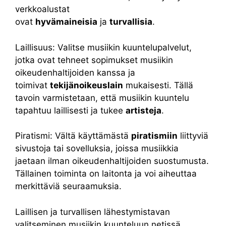
verkkoalustat
ovat
hyvämaineisia
ja
turvallisia
.
Laillisuus: Valitse musiikin kuuntelupalvelut,
jotka ovat tehneet sopimukset musiikin
oikeudenhaltijoiden kanssa ja
toimivat
tekijänoikeuslain
mukaisesti. Tällä
tavoin varmistetaan, että musiikin kuuntelu
tapahtuu laillisesti ja tukee
artisteja
.
Piratismi: Vältä käyttämästä
piratismiin
liittyviä
sivustoja tai sovelluksia, joissa musiikkia
jaetaan ilman oikeudenhaltijoiden suostumusta.
Tällainen toiminta on laitonta ja voi aiheuttaa
merkittäviä seuraamuksia.
Laillisen ja turvallisen lähestymistavan
valitseminen musiikin kuunteluun netissä