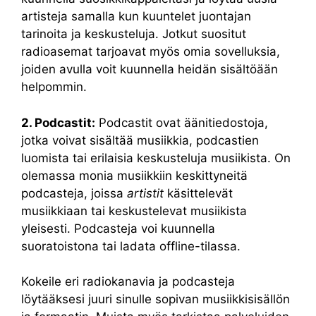
artisteja samalla kun kuuntelet juontajan
tarinoita ja keskusteluja. Jotkut suositut
radioasemat tarjoavat myös omia sovelluksia,
joiden avulla voit kuunnella heidän sisältöään
helpommin.
2. Podcastit:
Podcastit ovat äänitiedostoja,
jotka voivat sisältää musiikkia, podcastien
luomista tai erilaisia keskusteluja musiikista. On
olemassa monia musiikkiin keskittyneitä
podcasteja, joissa
artistit
käsittelevät
musiikkiaan tai keskustelevat musiikista
yleisesti. Podcasteja voi kuunnella
suoratoistona tai ladata offline-tilassa.
Kokeile eri radiokanavia ja podcasteja
löytääksesi juuri sinulle sopivan musiikkisisällön