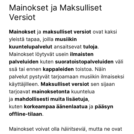
Mainokset ja Maksulliset
Versiot
Mainokset
ja
maksulliset versiot
ovat kaksi
yleistä tapaa, joilla
musiikin
kuuntelupalvelut
ansaitsevat
tuloja
.
Mainokset löytyvät usein
ilmaisten
palveluiden
kuten
suoratoistopalveluiden
väli
ssä tai ennen
kappaleiden
toistoa. Näin
palvelut pystyvät tarjoamaan musiikin ilmaiseksi
käyttäjilleen.
Maksulliset versiot
sen sijaan
tarjoavat
mainoksetonta
kuuntelua
ja
mahdollisesti muita lisäetuja
,
kuten
korkeampaa äänenlaatua
ja
pääsyn
offline-tilaan
.
Mainokset voivat olla
häiritseviä
, mutta ne ovat