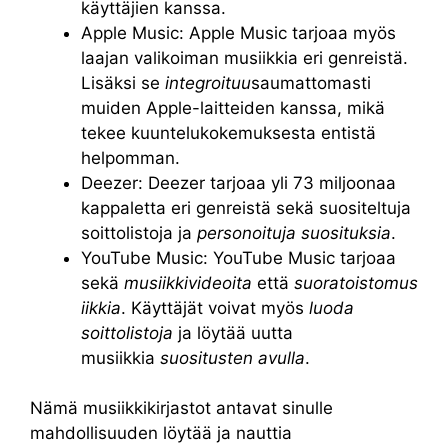
käyttäjien kanssa.
Apple Music: Apple Music tarjoaa myös
laajan valikoiman musiikkia eri genreistä.
Lisäksi se
integroituu
saumattomasti
muiden Apple-laitteiden kanssa, mikä
tekee kuuntelukokemuksesta entistä
helpomman.
Deezer: Deezer tarjoaa yli 73 miljoonaa
kappaletta eri genreistä sekä suositeltuja
soittolistoja ja
personoituja suosituksia
.
YouTube Music: YouTube Music tarjoaa
sekä
musiikkivideoita
että
suoratoistomus
iikkia
. Käyttäjät voivat myös
luoda
soittolistoja
ja löytää uutta
musiikkia
suositusten avulla
.
Nämä musiikkikirjastot antavat sinulle
mahdollisuuden löytää ja nauttia