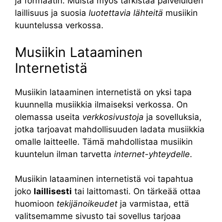
ja formaatin. Muista myös tarkistaa palveluiden
laillisuus ja suosia
luotettavia lähteitä
musiikin
kuuntelussa verkossa.
Musiikin Lataaminen
Internetistä
Musiikin lataaminen internetistä on yksi tapa
kuunnella musiikkia ilmaiseksi verkossa. On
olemassa useita
verkkosivustoja
ja sovelluksia,
jotka tarjoavat mahdollisuuden ladata musiikkia
omalle laitteelle. Tämä mahdollistaa musiikin
kuuntelun ilman tarvetta
internet-yhteydelle
.
Musiikin lataaminen internetistä voi tapahtua
joko
laillisesti
tai laittomasti. On tärkeää ottaa
huomioon
tekijänoikeudet
ja varmistaa, että
valitsemamme sivusto tai sovellus tarjoaa