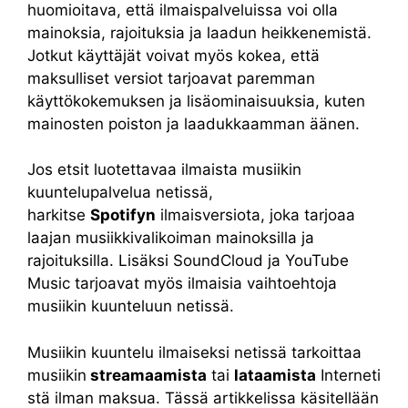
huomioitava, että ilmaispalveluissa voi olla
mainoksia, rajoituksia ja laadun heikkenemistä.
Jotkut käyttäjät voivat myös kokea, että
maksulliset versiot tarjoavat paremman
käyttökokemuksen ja lisäominaisuuksia, kuten
mainosten poiston ja laadukkaamman äänen.
Jos etsit luotettavaa ilmaista musiikin
kuuntelupalvelua netissä,
harkitse
Spotifyn
ilmaisversiota, joka tarjoaa
laajan musiikkivalikoiman mainoksilla ja
rajoituksilla. Lisäksi SoundCloud ja YouTube
Music tarjoavat myös ilmaisia vaihtoehtoja
musiikin kuunteluun netissä.
Musiikin kuuntelu ilmaiseksi netissä tarkoittaa
musiikin
streamaamista
tai
lataamista
Interneti
stä ilman maksua. Tässä artikkelissa käsitellään