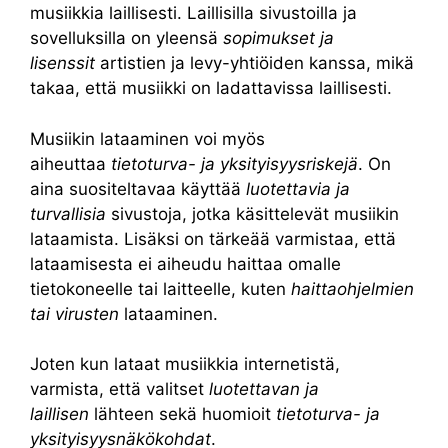
musiikkia laillisesti. Laillisilla sivustoilla ja
sovelluksilla on yleensä
sopimukset ja
lisenssit
artistien ja levy-yhtiöiden kanssa, mikä
takaa, että musiikki on ladattavissa laillisesti.
Musiikin lataaminen voi myös
aiheuttaa
tietoturva- ja yksityisyysriskejä
. On
aina suositeltavaa käyttää
luotettavia ja
turvallisia
sivustoja, jotka käsittelevät musiikin
lataamista. Lisäksi on tärkeää varmistaa, että
lataamisesta ei aiheudu haittaa omalle
tietokoneelle tai laitteelle, kuten
haittaohjelmien
tai virusten
lataaminen.
Joten kun lataat musiikkia internetistä,
varmista, että valitset
luotettavan ja
laillisen
lähteen sekä huomioit
tietoturva- ja
yksityisyysnäkökohdat
.