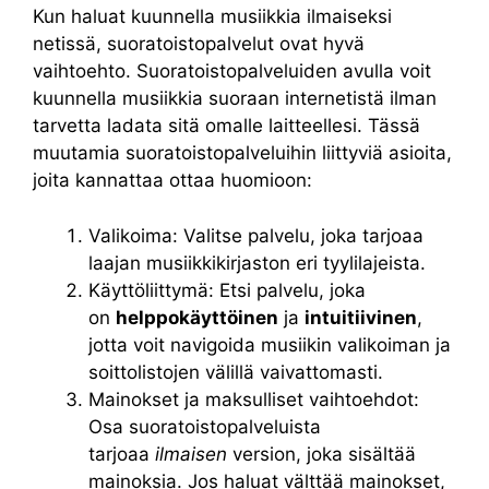
Kun haluat kuunnella musiikkia ilmaiseksi
netissä, suoratoistopalvelut ovat hyvä
vaihtoehto. Suoratoistopalveluiden avulla voit
kuunnella musiikkia suoraan internetistä ilman
tarvetta ladata sitä omalle laitteellesi. Tässä
muutamia suoratoistopalveluihin liittyviä asioita,
joita kannattaa ottaa huomioon:
Valikoima: Valitse palvelu, joka tarjoaa
laajan musiikkikirjaston eri tyylilajeista.
Käyttöliittymä: Etsi palvelu, joka
on
helppokäyttöinen
ja
intuitiivinen
,
jotta voit navigoida musiikin valikoiman ja
soittolistojen välillä vaivattomasti.
Mainokset ja maksulliset vaihtoehdot:
Osa suoratoistopalveluista
tarjoaa
ilmaisen
version, joka sisältää
mainoksia. Jos haluat välttää mainokset,