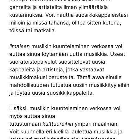
genreiltä ja artisteilta ilman ylimääräisiä
kustannuksia. Voit nauttia suosikkikappaleistasi
milloin ja missä tahansa, olitpa sitten kotona,
töissä tai matkalla.
Ilmaisen
musiikin kuunteleminen verkossa voi
auttaa sinua löytämään uutta musiikkia. Useat
suoratoistopalvelut suosittelevat uusia
kappaleita ja artisteja, jotka vastaavat
musiikkimakusi perusteita. Tämä avaa sinulle
mahdollisuuden tutustua uusiin musiikkityyleihin
ja löytää uusia suosikkikappaleita.
Lisäksi, musiikin kuunteleminen verkossa voi
myös auttaa sinua
tutustumaan
kulttuureihin
ympäri maailman.
Voit kuunnella eri kielillä laulettua musiikkia ja