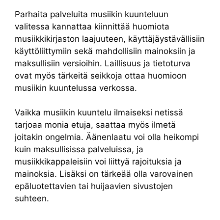
Parhaita palveluita musiikin kuunteluun
valitessa kannattaa kiinnittää huomiota
musiikkikirjaston laajuuteen, käyttäjäystävällisiin
käyttöliittymiin sekä mahdollisiin mainoksiin ja
maksullisiin versioihin. Laillisuus ja tietoturva
ovat myös tärkeitä seikkoja ottaa huomioon
musiikin kuuntelussa verkossa.
Vaikka musiikin kuuntelu ilmaiseksi netissä
tarjoaa monia etuja, saattaa myös ilmetä
joitakin ongelmia. Äänenlaatu voi olla heikompi
kuin maksullisissa palveluissa, ja
musiikkikappaleisiin voi liittyä rajoituksia ja
mainoksia. Lisäksi on tärkeää olla varovainen
epäluotettavien tai huijaavien sivustojen
suhteen.