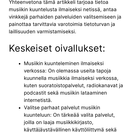
Yhteenvetona tämä artikkeli tarjoaa tietoa
musiikin kuuntelusta ilmaiseksi netissä, antaa
vinkkejä parhaiden palveluiden valitsemiseen ja
painottaa tarvittavia varotoimia tietoturvan ja
laillisuuden varmistamiseksi.
Keskeiset oivallukset:
Musiikin kuunteleminen ilmaiseksi
verkossa: On olemassa useita tapoja
kuunnella musiikkia ilmaiseksi verkossa,
kuten suoratoistopalvelut, radiokanavat ja
podcastit sekä musiikin lataaminen
internetistä.
Valitse parhaat palvelut musiikin
kuunteluun: On tärkeää valita palvelut,
joilla on laaja musiikkikirjasto,
käyttäjäystävällinen käyttöliittymä sekä