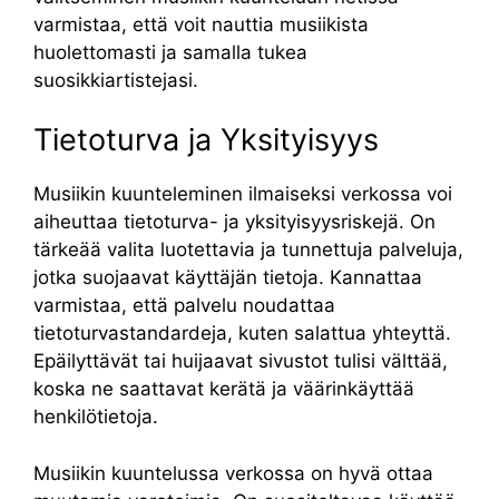
varmistaa, että voit nauttia musiikista
huolettomasti ja samalla tukea
suosikkiartistejasi.
Tietoturva ja Yksityisyys
Musiikin kuunteleminen ilmaiseksi verkossa voi
aiheuttaa tietoturva- ja yksityisyysriskejä. On
tärkeää valita luotettavia ja tunnettuja palveluja,
jotka suojaavat käyttäjän tietoja. Kannattaa
varmistaa, että palvelu noudattaa
tietoturvastandardeja, kuten salattua yhteyttä.
Epäilyttävät tai huijaavat sivustot tulisi välttää,
koska ne saattavat kerätä ja väärinkäyttää
henkilötietoja.
Musiikin kuuntelussa verkossa on hyvä ottaa