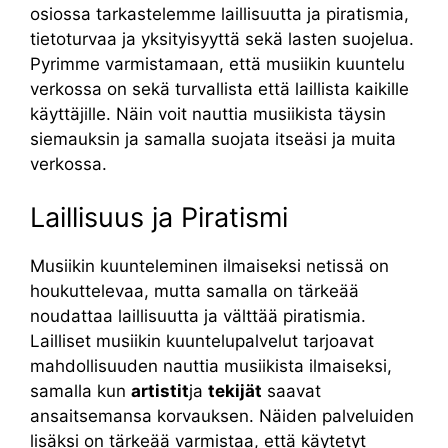
osiossa tarkastelemme laillisuutta ja piratismia,
tietoturvaa ja yksityisyyttä sekä lasten suojelua.
Pyrimme varmistamaan, että musiikin kuuntelu
verkossa on sekä turvallista että laillista kaikille
käyttäjille. Näin voit nauttia musiikista täysin
siemauksin ja samalla suojata itseäsi ja muita
verkossa.
Laillisuus ja Piratismi
Musiikin kuunteleminen ilmaiseksi netissä on
houkuttelevaa, mutta samalla on tärkeää
noudattaa laillisuutta ja välttää piratismia.
Lailliset musiikin kuuntelupalvelut tarjoavat
mahdollisuuden nauttia musiikista ilmaiseksi,
samalla kun
artistit
ja
tekijät
saavat
ansaitsemansa korvauksen. Näiden palveluiden
lisäksi on tärkeää varmistaa, että käytetyt