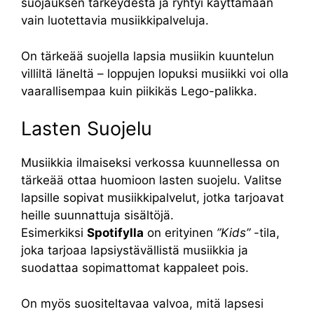
suojauksen tärkeydestä ja ryhtyi käyttämään
vain luotettavia musiikkipalveluja.
On tärkeää suojella lapsia musiikin kuuntelun
villiltä läneltä – loppujen lopuksi musiikki voi olla
vaarallisempaa kuin piikikäs Lego-palikka.
Lasten Suojelu
Musiikkia ilmaiseksi verkossa kuunnellessa on
tärkeää ottaa huomioon lasten suojelu. Valitse
lapsille sopivat musiikkipalvelut, jotka tarjoavat
heille suunnattuja sisältöjä.
Esimerkiksi
Spotifylla
on erityinen
”Kids”
-tila,
joka tarjoaa lapsiystävällistä musiikkia ja
suodattaa sopimattomat kappaleet pois.
On myös suositeltavaa valvoa, mitä lapsesi