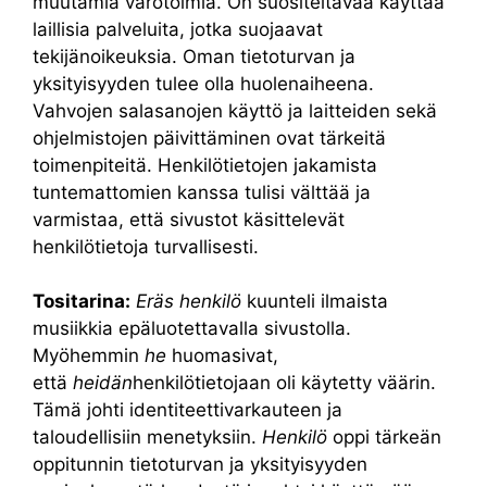
muutamia varotoimia. On suositeltavaa käyttää
laillisia palveluita, jotka suojaavat
tekijänoikeuksia. Oman tietoturvan ja
yksityisyyden tulee olla huolenaiheena.
Vahvojen salasanojen käyttö ja laitteiden sekä
ohjelmistojen päivittäminen ovat tärkeitä
toimenpiteitä. Henkilötietojen jakamista
tuntemattomien kanssa tulisi välttää ja
varmistaa, että sivustot käsittelevät
henkilötietoja turvallisesti.
Tositarina:
Eräs henkilö
kuunteli ilmaista
musiikkia epäluotettavalla sivustolla.
Myöhemmin
he
huomasivat,
että
heidän
henkilötietojaan oli käytetty väärin.
Tämä johti identiteettivarkauteen ja
taloudellisiin menetyksiin.
Henkilö
oppi tärkeän
oppitunnin tietoturvan ja yksityisyyden