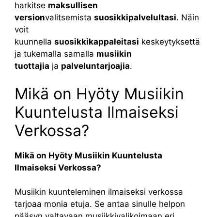
harkitse
maksullisen
version
valitsemista
suosikkipalvelultasi
. Näin
voit
kuunnella
suosikkikappaleitasi
keskeytyksettä
ja tukemalla samalla
musiikin
tuottajia
ja
palveluntarjoajia
.
Mikä on Hyöty Musiikin
Kuuntelusta Ilmaiseksi
Verkossa?
Mikä on Hyöty Musiikin Kuuntelusta
Ilmaiseksi Verkossa?
Musiikin kuunteleminen ilmaiseksi verkossa
tarjoaa monia etuja. Se antaa sinulle helpon
pääsyn valtavaan musiikkivalikoimaan eri