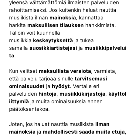
yleensä välttämättömiä ilmaisten palveluiden
rahoittamiseksi. Jos kuitenkin haluat nauttia
musiikista ilman
mainoksia
, kannattaa
harkita
maksullisen tilauksen
hankkimista.
Tällöin voit kuunnella
musiikkia
keskeytyksettä
ja tukea
samalla
suosikkiartistejasi
ja
musiikkipalvelui
ta
.
Kun valitset
maksullista versiota
, varmista,
että palvelu tarjoaa sinulle
tarvitsemasi
ominaisuudet
ja
hyödyt
. Vertaile eri
palveluiden
hintoja
,
musiikkikirjastoja
,
käyttöl
iittymiä
ja muita ominaisuuksia ennen
päätöksentekoa.
Joten, jos haluat nauttia musiikista
ilman
mainoksia
ja
mahdollisesti saada muita etuja
,