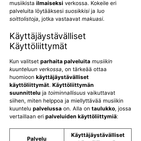
musiikista
ilmaiseksi
verkossa. Kokeile eri
palveluita löytääksesi
suosikkisi
ja
luo
soittolistoja
, jotka vastaavat
makuasi
.
Käyttäjäystävälliset
Käyttöliittymät
Kun valitset
parhaita palveluita
musiikin
kuunteluun verkossa
, on tärkeää ottaa
huomioon
käyttäjäystävälliset
käyttöliittymät
.
Käyttöliittymän
suunnittelu
ja
toiminnallisuus
vaikuttavat
siihen, miten helppoa ja miellyttävää musiikin
kuuntelu
palvelussa
on. Alla on
taulukko
, jossa
vertaillaan eri
palveluiden käyttöliittymiä
:
Käyttäjäystävälliset
Palvelu