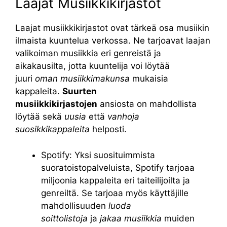
Laajat Musiikkikirjastot
Laajat musiikkikirjastot ovat tärkeä osa musiikin
ilmaista kuuntelua verkossa. Ne tarjoavat laajan
valikoiman musiikkia eri genreistä ja
aikakausilta, jotta kuuntelija voi löytää
juuri
oman musiikkimakunsa
mukaisia
kappaleita.
Suurten
musiikkikirjastojen
ansiosta on mahdollista
löytää sekä
uusia
että
vanhoja
suosikkikappaleita
helposti.
Spotify: Yksi suosituimmista
suoratoistopalveluista, Spotify tarjoaa
miljoonia kappaleita eri taiteilijoilta ja
genreiltä. Se tarjoaa myös käyttäjille
mahdollisuuden
luoda
soittolistoja
ja
jakaa musiikkia
muiden