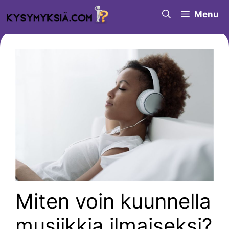
Siirry
Menu
sisältöön
Miten voin kuunnella
musiikkia ilmaiseksi?