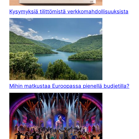
Kysymyksiä tilittömistä verkkomahdollisuuksista
Mihin matkustaa Euroopassa pienellä budjetilla?