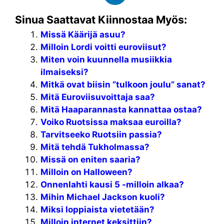
Sinua Saattavat Kiinnostaa Myös:
Missä Käärijä asuu?
Milloin Lordi voitti euroviisut?
Miten voin kuunnella musiikkia
ilmaiseksi?
Mitkä ovat biisin ”tulkoon joulu” sanat?
Mitä Euroviisuvoittaja saa?
Mitä Haaparannasta kannattaa ostaa?
Voiko Ruotsissa maksaa euroilla?
Tarvitseeko Ruotsiin passia?
Mitä tehdä Tukholmassa?
Missä on eniten saaria?
Milloin on Halloween?
Onnenlahti kausi 5 -milloin alkaa?
Mihin Michael Jackson kuoli?
Miksi loppiaista vietetään?
Milloin internet keksittiin?