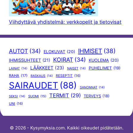
Viihdyttävä yhdistelmä: verkkopelit ja tietovisat
IHMISET
(38)
AUTOT
(34)
ELOKUVAT
(20)
KOIRAT
(34)
IHMISSUHTEET
(21)
KUOLEMA
(20)
LÄÄKKEET
(23)
PUHELIMET
(19)
LAINAT
(14)
NAISET
(14)
RAHA
(17)
RESEPTIT
(16)
RASKAUS
(14)
SAIRAUDET
(88)
SANONNAT
(14)
TERMIT
(29)
TERVEYS
(18)
SUOMI
(15)
SEKSI
(14)
UNI
(16)
© 2026 - Kysymyksia.com. Kaikki oikeudet pidätetään.