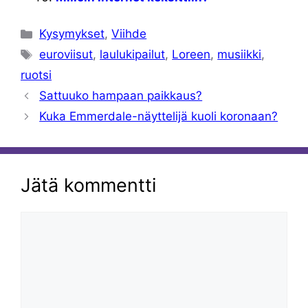
Kategoriat
Kysymykset
,
Viihde
Avainsanat
euroviisut
,
laulukipailut
,
Loreen
,
musiikki
,
ruotsi
Sattuuko hampaan paikkaus?
Kuka Emmerdale-näyttelijä kuoli koronaan?
Jätä kommentti
Kommentti