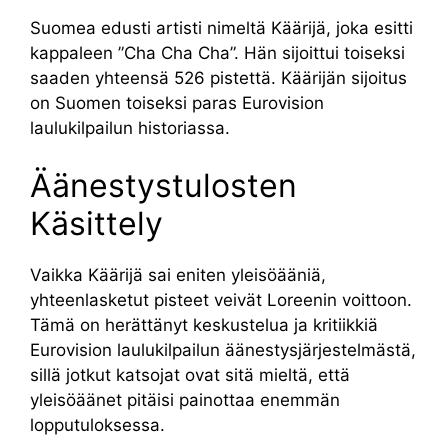
Suomea edusti artisti nimeltä Käärijä, joka esitti
kappaleen ”Cha Cha Cha”. Hän sijoittui toiseksi
saaden yhteensä 526 pistettä. Käärijän sijoitus
on Suomen toiseksi paras Eurovision
laulukilpailun historiassa.
Äänestystulosten
Käsittely
Vaikka Käärijä sai eniten yleisöääniä,
yhteenlasketut pisteet veivät Loreenin voittoon.
Tämä on herättänyt keskustelua ja kritiikkiä
Eurovision laulukilpailun äänestysjärjestelmästä,
sillä jotkut katsojat ovat sitä mieltä, että
yleisöäänet pitäisi painottaa enemmän
lopputuloksessa.