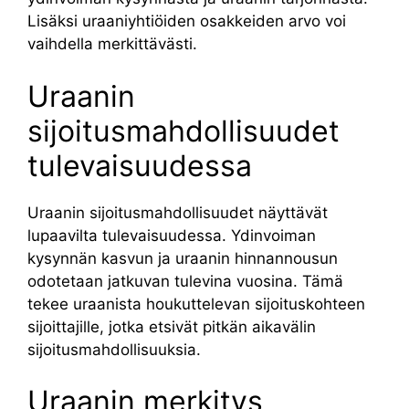
Lisäksi uraaniyhtiöiden osakkeiden arvo voi
vaihdella merkittävästi.
Uraanin
sijoitusmahdollisuudet
tulevaisuudessa
Uraanin sijoitusmahdollisuudet näyttävät
lupaavilta tulevaisuudessa. Ydinvoiman
kysynnän kasvun ja uraanin hinnannousun
odotetaan jatkuvan tulevina vuosina. Tämä
tekee uraanista houkuttelevan sijoituskohteen
sijoittajille, jotka etsivät pitkän aikavälin
sijoitusmahdollisuuksia.
Uraanin merkitys