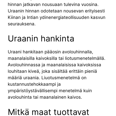
hinnan jatkavan nousuaan tulevina vuosina.
Uraanin hinnan odotetaan nousevan erityisesti
Kiinan ja Intian ydinenergiateollisuuden kasvun
seurauksena.
Uraanin hankinta
Uraani hankitaan pääosin avolouhinnalla,
maanalaisilla kaivoksilla tai liotusmenetelmällä.
Avolouhinnassa ja maanalaisissa kaivoksissa
louhitaan kiveä, joka sisältää erittäin pieniä
määriä uraania. Liuotusmenetelmä on
kustannustehokkaampi ja
ympäristöystävällisempi menetelmä kuin
avolouhinta tai maanalainen kaivos.
Mitkä maat tuottavat