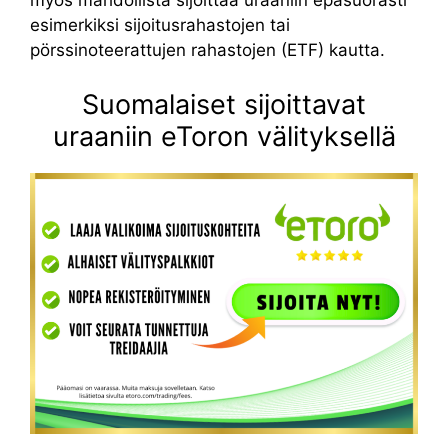
myös mahdollista sijoittaa uraaniin epäsuorasti
esimerkiksi sijoitusrahastojen tai
pörssinoteerattujen rahastojen (ETF) kautta.
Suomalaiset sijoittavat
uraaniin eToron välityksellä