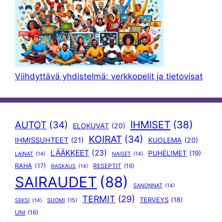
Viihdyttävä yhdistelmä: verkkopelit ja tietovisat
IHMISET
(38)
AUTOT
(34)
ELOKUVAT
(20)
KOIRAT
(34)
IHMISSUHTEET
(21)
KUOLEMA
(20)
LÄÄKKEET
(23)
PUHELIMET
(19)
LAINAT
(14)
NAISET
(14)
RAHA
(17)
RESEPTIT
(16)
RASKAUS
(14)
SAIRAUDET
(88)
SANONNAT
(14)
TERMIT
(29)
TERVEYS
(18)
SUOMI
(15)
SEKSI
(14)
UNI
(16)