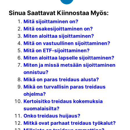
Sinua Saattavat Kiinnostaa Myös:
Mitä sijoittaminen on?
Mitä osakesijoittaminen on?
Miten aloittaa sijoittaminen?
Mitä on vastuullinen sijoittaminen?
Mitä on ETF-sijoittaminen?
Miten aloittaa lapselle sijoittaminen?
Miten ja missä metsään sijoittaminen
onnistuu?
Mikä on paras treidaus alusta?
Mikä on turvallisin paras treidaus
ohjelma?
Kertoisitko treidaus kokemuksia
suomalaisilta?
Onko treidaus huijaus?
Mitkä ovat parhaat treidaus työkalut?