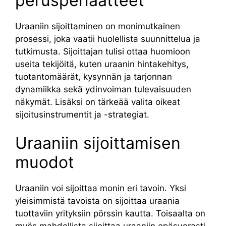
perusperiaatteet
Uraaniin sijoittaminen on monimutkainen
prosessi, joka vaatii huolellista suunnittelua ja
tutkimusta. Sijoittajan tulisi ottaa huomioon
useita tekijöitä, kuten uraanin hintakehitys,
tuotantomäärät, kysynnän ja tarjonnan
dynamiikka sekä ydinvoiman tulevaisuuden
näkymät. Lisäksi on tärkeää valita oikeat
sijoitusinstrumentit ja -strategiat.
Uraaniin sijoittamisen
muodot
Uraaniin voi sijoittaa monin eri tavoin. Yksi
yleisimmistä tavoista on sijoittaa uraania
tuottaviin yrityksiin pörssin kautta. Toisaalta on