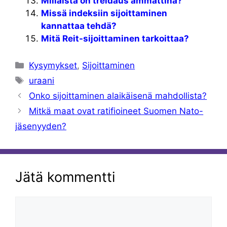
Millaista on treidaus ammattina?
Missä indeksiin sijoittaminen
kannattaa tehdä?
Mitä Reit-sijoittaminen tarkoittaa?
Kategoriat
Kysymykset
,
Sijoittaminen
Avainsanat
uraani
Onko sijoittaminen alaikäisenä mahdollista?
Mitkä maat ovat ratifioineet Suomen Nato-
jäsenyyden?
Jätä kommentti
Kommentti