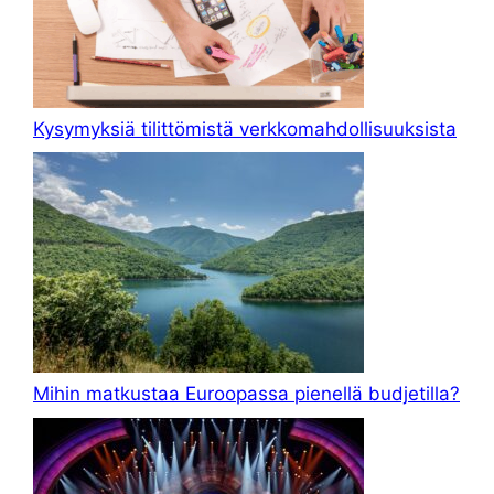
Kysymyksiä tilittömistä verkkomahdollisuuksista
Mihin matkustaa Euroopassa pienellä budjetilla?