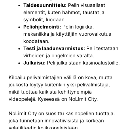
Taidesuunnittelu:
Pelin visuaaliset
elementit, kuten hahmot, taustat ja
symbolit, luodaan.
Peliohjelmointi:
Pelin logiikka,
mekaniikka ja käyttäjän vuorovaikutus
koodataan.
Testi ja laadunvarmistus:
Peli testataan
virheiden ja ongelmien varalta.
Julkaisu:
Peli julkaistaan kasinoalustoille.
Kilpailu pelivalmistajien välillä on kova, mutta
joukosta löytyy kuitenkin yksi pelivalmistaja,
mikä tuottaa kaikista kehittyneimpiä
videopelejä. Kyseessä on NoLimit City.
NoLimit City on suosittu kasinopelien tuottaja,
joka tunnetaan innovatiivisista ja korkean
volatiliteetin kolikkopeleistään.