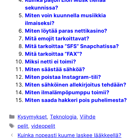
Kuinka paljon Elon Musk tienaa
sekunnissa?
Miten voin kuunnella musiikkia
ilmaiseksi?
Miten löytää paras nettikasino?
Mitä emojit tarkoittavat?
Mitä tarkoittaa ”SFS” Snapchatissa?
Mitä tarkoittaa ”FAX”?
Miksi netti ei toimi?
Miten säästää sähköä?
Miten poistaa Instagram-tili?
Miten sähköinen allekirjoitus tehdään?
Miten ilmalämpöpumppu toimii?
Miten saada hakkeri pois puhelimesta?
Kategoriat
Kysymykset
,
Teknologia
,
Viihde
Avainsanat
pelit
,
videopelit
Kuinka nopeasti kuume laskee lääkkeellä?