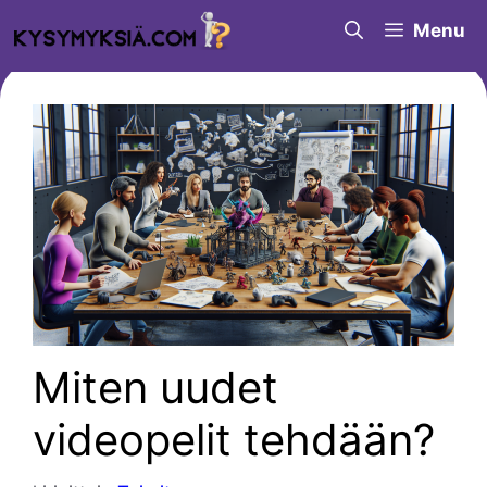
Siirry
Menu
sisältöön
Miten uudet
videopelit tehdään?