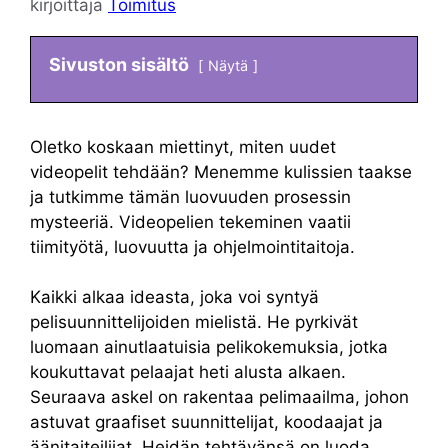
kirjoittaja
Toimitus
Sivuston sisältö
Näytä
Oletko koskaan miettinyt, miten uudet
videopelit tehdään? Menemme kulissien taakse
ja tutkimme tämän luovuuden prosessin
mysteeriä. Videopelien tekeminen vaatii
tiimityötä, luovuutta ja ohjelmointitaitoja.
Kaikki alkaa ideasta, joka voi syntyä
pelisuunnittelijoiden mielistä. He pyrkivät
luomaan ainutlaatuisia pelikokemuksia, jotka
koukuttavat pelaajat heti alusta alkaen.
Seuraava askel on rakentaa pelimaailma, johon
astuvat graafiset suunnittelijat, koodaajat ja
äänitaiteilijat. Heidän tehtävänsä on luoda