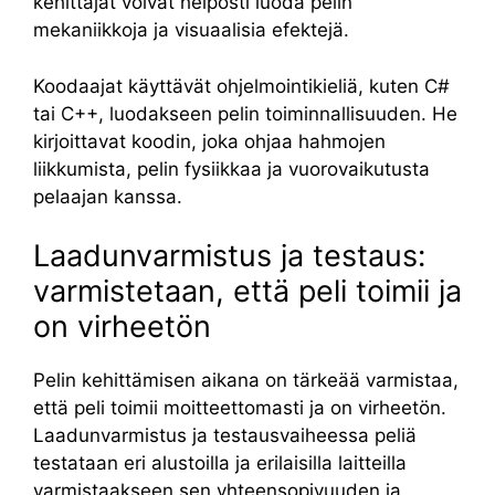
kehittäjät voivat helposti luoda pelin
mekaniikkoja ja visuaalisia efektejä.
Koodaajat käyttävät ohjelmointikieliä, kuten C#
tai C++, luodakseen pelin toiminnallisuuden. He
kirjoittavat koodin, joka ohjaa hahmojen
liikkumista, pelin fysiikkaa ja vuorovaikutusta
pelaajan kanssa.
Laadunvarmistus ja testaus:
varmistetaan, että peli toimii ja
on virheetön
Pelin kehittämisen aikana on tärkeää varmistaa,
että peli toimii moitteettomasti ja on virheetön.
Laadunvarmistus ja testausvaiheessa peliä
testataan eri alustoilla ja erilaisilla laitteilla
varmistaakseen sen yhteensopivuuden ja