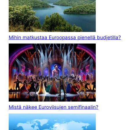
Mihin matkustaa Euroopassa pienellä budjetilla?
Mistä näkee Euroviisujen semifinaalin?