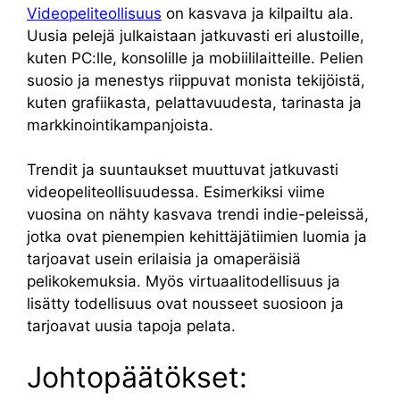
Videopeliteollisuus
on kasvava ja kilpailtu ala.
Uusia pelejä julkaistaan ​​jatkuvasti eri alustoille,
kuten PC:lle, konsolille ja mobiililaitteille. Pelien
suosio ja menestys riippuvat monista tekijöistä,
kuten grafiikasta, pelattavuudesta, tarinasta ja
markkinointikampanjoista.
Trendit ja suuntaukset muuttuvat jatkuvasti
videopeliteollisuudessa. Esimerkiksi viime
vuosina on nähty kasvava trendi indie-peleissä,
jotka ovat pienempien kehittäjätiimien luomia ja
tarjoavat usein erilaisia ​​ja omaperäisiä
pelikokemuksia. Myös virtuaalitodellisuus ja
lisätty todellisuus ovat nousseet suosioon ja
tarjoavat uusia tapoja pelata.
Johtopäätökset: