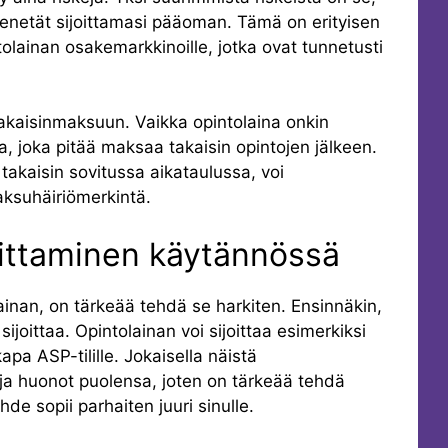
 menetät sijoittamasi pääoman. Tämä on erityisen
intolainan osakemarkkinoille, jotka ovat tunnetusti
n takaisinmaksuun. Vaikka opintolaina onkin
kaa, joka pitää maksaa takaisin opintojen jälkeen.
akaisin sovitussa aikataulussa, voi
aksuhäiriömerkintä.
oittaminen käytännössä
ainan, on tärkeää tehdä se harkiten. Ensinnäkin,
 sijoittaa. Opintolainan voi sijoittaa esimerkiksi
kapa ASP-tilille. Jokaisella näistä
 ja huonot puolensa, joten on tärkeää tehdä
hde sopii parhaiten juuri sinulle.