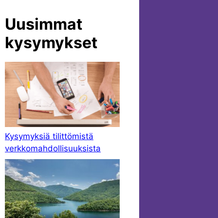
Uusimmat
kysymykset
Kysymyksiä tilittömistä
verkkomahdollisuuksista