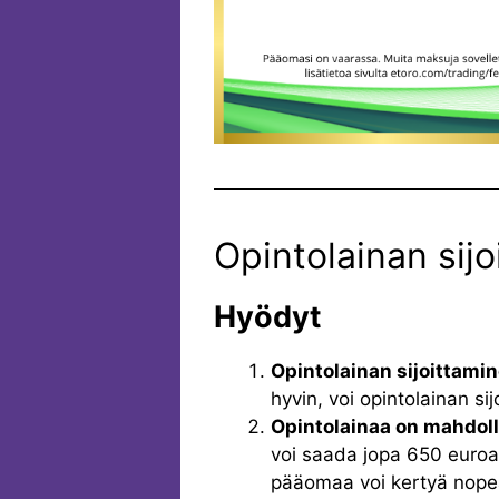
Opintolainan sijo
Hyödyt
Opintolainan sijoittamin
hyvin, voi opintolainan sij
Opintolainaa on mahdoll
voi saada jopa 650 euroa 
pääomaa voi kertyä nopea