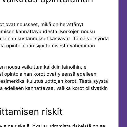
rot ovat nousseet, mikä on herättänyt
tamisen kannattavuudesta. Korkojen nousu
tä lainan kustannukset kasvavat. Tämä voi syödä
ehdä opintolainan sijoittamisesta vähemmän
n nousu vaikuttaa kaikkiin lainoihin, ei
si opintolainan korot ovat yleensä edelleen
simerkiksi kulutusluottojen korot. Tästä syystä
la edelleen kannattavaa, vaikka korot olisivatkin
ittamisen riskit
yy aina riskejä. Yksi suurimmista riskeistä on se,