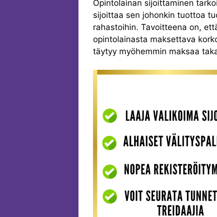
Opintolainan sijoittaminen tarko
sijoittaa sen johonkin tuottoa t
rahastoihin. Tavoitteena on, ett
opintolainasta maksettava korko. 
täytyy myöhemmin maksaa taka