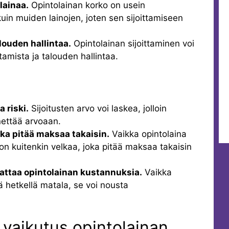
lainaa.
Opintolainan korko on usein
in muiden lainojen, joten sen sijoittamiseen
louden hallintaa.
Opintolainan sijoittaminen voi
ttamista ja talouden hallintaa.
a riski.
Sijoitusten arvo voi laskea, jolloin
nettää arvoaan.
oka pitää maksaa takaisin.
Vaikka opintolaina
 on kuitenkin velkaa, joka pitää maksaa takaisin
attaa opintolainan kustannuksia.
Vaikka
ä hetkellä matala, se voi nousta
vaikutus opintolainan