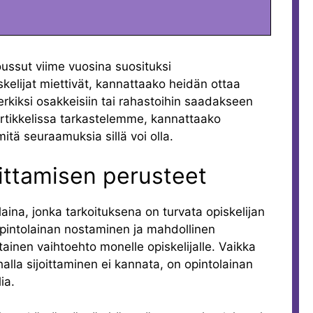
oussut viime vuosina suosituksi
kelijat miettivät, kannattaako heidän ottaa
merkiksi osakkeisiin tai rahastoihin saadakseen
artikkelissa tarkastelemme, kannattaako
mitä seuraamuksia sillä voi olla.
oittamisen perusteet
aina, jonka tarkoituksena on turvata opiskelijan
Opintolainan nostaminen ja mahdollinen
htainen vaihtoehto monelle opiskelijalle. Vaikka
alla sijoittaminen ei kannata, on opintolainan
ia.