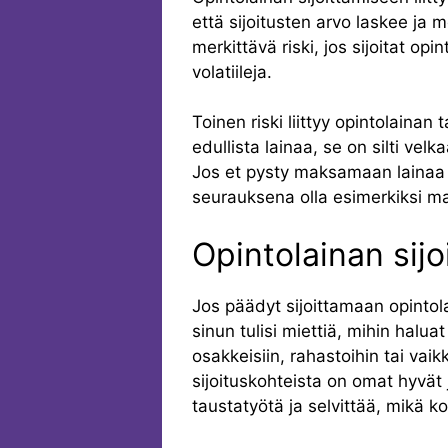
että sijoitusten arvo laskee ja
merkittävä riski, jos sijoitat op
volatiileja.
Toinen riski liittyy opintolaina
edullista lainaa, se on silti vel
Jos et pysty maksamaan lainaa t
seurauksena olla esimerkiksi m
Opintolainan sij
Jos päädyt sijoittamaan opintol
sinun tulisi miettiä, mihin haluat
osakkeisiin, rahastoihin tai vaik
sijoituskohteista on omat hyvät
taustatyötä ja selvittää, mikä ko