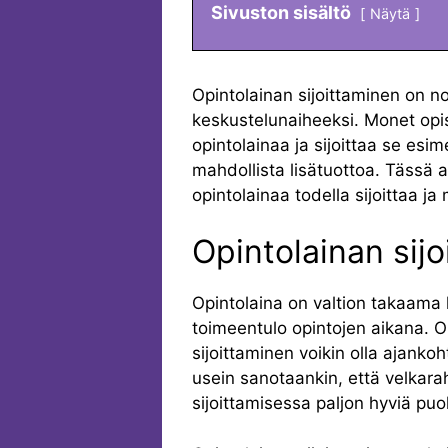
Sivuston sisältö
Näytä
Opintolainan sijoittaminen on n
keskustelunaiheeksi. Monet opis
opintolainaa ja sijoittaa se esi
mahdollista lisätuottoa. Tässä 
opintolainaa todella sijoittaa ja 
Opintolainan sij
Opintolaina on valtion takaama l
toimeentulo opintojen aikana. 
sijoittaminen voikin olla ajanko
usein sanotaankin, että velkarah
sijoittamisessa paljon hyviä puol