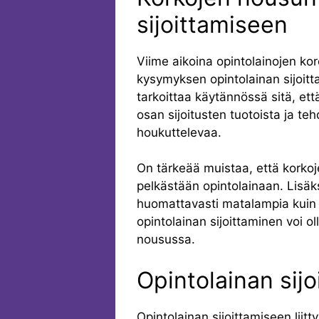
sijoittamiseen
Viime aikoina opintolainojen ko
kysymyksen opintolainan sijoit
tarkoittaa käytännössä sitä, et
osan sijoitusten tuotoista ja t
houkuttelevaa.
On tärkeää muistaa, että korkoje
pelkästään opintolainaan. Lisäk
huomattavasti matalampia kuin e
opintolainan sijoittaminen voi ol
nousussa.
Opintolainan sijo
Opintolainan sijoittamiseen liitt