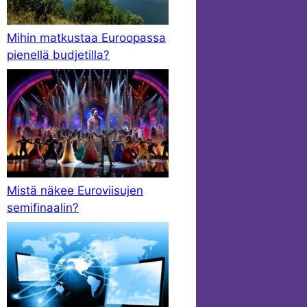
Mihin matkustaa Euroopassa
pienellä budjetilla?
Mistä näkee Euroviisujen
semifinaalin?