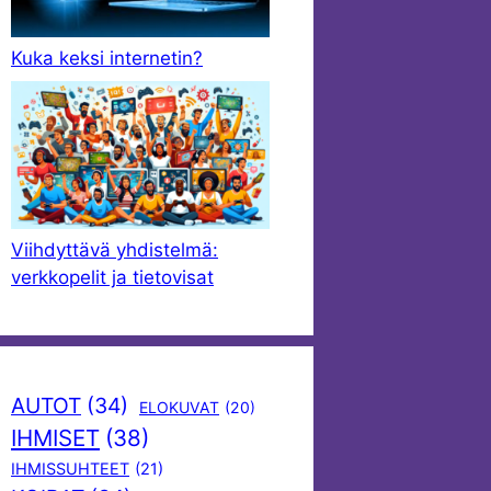
Kuka keksi internetin?
Viihdyttävä yhdistelmä:
verkkopelit ja tietovisat
AUTOT
(34)
ELOKUVAT
(20)
IHMISET
(38)
IHMISSUHTEET
(21)