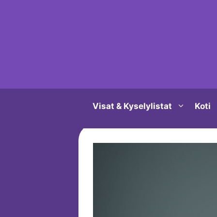
Siirry
sisältöön
Visat & Kyselylistat
Koti