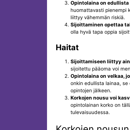
Opintolaina on edullista 
huomattavasti pienempi ku
liittyy vähemmän riskiä.
Sijoittaminen opettaa ta
olla hyvä tapa oppia sijoi
Haitat
Sijoittamiseen liittyy ain
sijoitettu pääoma voi me
Opintolaina on velkaa, j
onkin edullista lainaa, se
opintojen jälkeen.
Korkojen nousu voi kasv
opintolainan korko on täll
tulevaisuudessa.
Korkojen nousun 