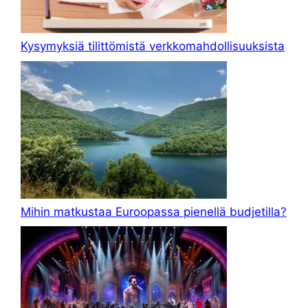
Kysymyksiä tilittömistä verkkomahdollisuuksista
Mihin matkustaa Euroopassa pienellä budjetilla?