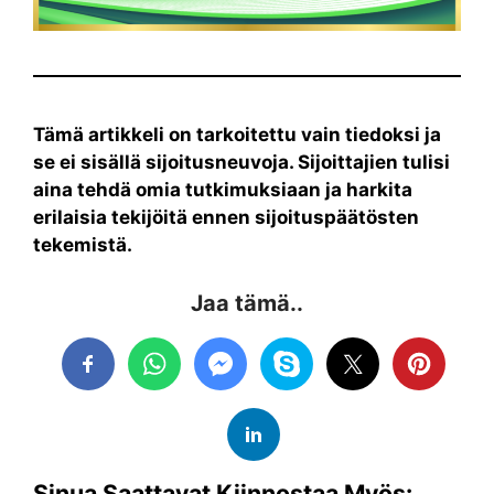
Tämä artikkeli on tarkoitettu vain tiedoksi ja
se ei sisällä sijoitusneuvoja. Sijoittajien tulisi
aina tehdä omia tutkimuksiaan ja harkita
erilaisia tekijöitä ennen sijoituspäätösten
tekemistä.
Jaa tämä..
Sinua Saattavat Kiinnostaa Myös: