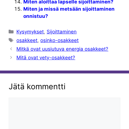
Miten aloittaa lapselle sijoittaminen?
Miten ja missä metsään sijoittaminen
onnistuu?
Kategoriat
Kysymykset
,
Sijoittaminen
Avainsanat
osakkeet
,
osinko-osakkeet
Mitkä ovat uusiutuva energia osakkeet?
Mitä ovat vety-osakkeet?
Jätä kommentti
Kommentti