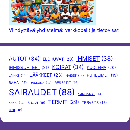
Viihdyttävä yhdistelmä: verkkopelit ja tietovisat
IHMISET
(38)
AUTOT
(34)
ELOKUVAT
(20)
KOIRAT
(34)
IHMISSUHTEET
(21)
KUOLEMA
(20)
LÄÄKKEET
(23)
PUHELIMET
(19)
LAINAT
(14)
NAISET
(14)
RAHA
(17)
RESEPTIT
(16)
RASKAUS
(14)
SAIRAUDET
(88)
SANONNAT
(14)
TERMIT
(29)
TERVEYS
(18)
SUOMI
(15)
SEKSI
(14)
UNI
(16)