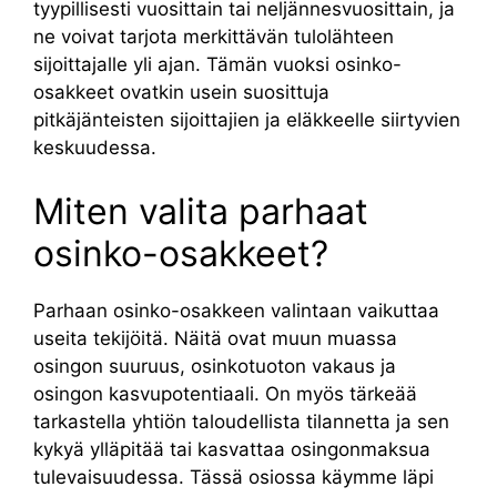
tyypillisesti vuosittain tai neljännesvuosittain, ja
ne voivat tarjota merkittävän tulolähteen
sijoittajalle yli ajan. Tämän vuoksi osinko-
osakkeet ovatkin usein suosittuja
pitkäjänteisten sijoittajien ja eläkkeelle siirtyvien
keskuudessa.
Miten valita parhaat
osinko-osakkeet?
Parhaan osinko-osakkeen valintaan vaikuttaa
useita tekijöitä. Näitä ovat muun muassa
osingon suuruus, osinkotuoton vakaus ja
osingon kasvupotentiaali. On myös tärkeää
tarkastella yhtiön taloudellista tilannetta ja sen
kykyä ylläpitää tai kasvattaa osingonmaksua
tulevaisuudessa. Tässä osiossa käymme läpi